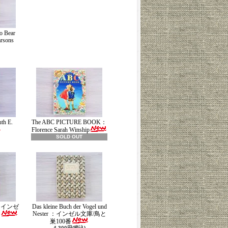
o Bear
rsons
th E.
The ABC PICTURE BOOK：
Florence Sarah Winship
SOLD OUT
ch：インゼ
Das kleine Buch der Vogel und
Nester ：インゼル文庫/鳥と
番
巣100番
4,300円(税込)