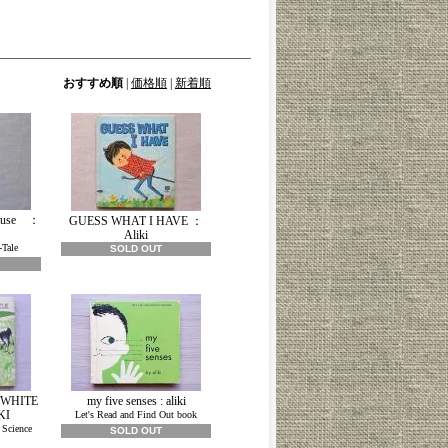
おすすめ順
|
価格順
|
新着順
House ：
GUESS WHAT I HAVE ：
Aliki
Tale
SOLD OUT
 WHITE
my five senses : aliki
KI
Let's Read and Find Out book
 Science
SOLD OUT