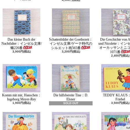
Das kleine Buch der
Schattenbilder der Goethezeit：
Die Geschichte von A
Nachtfalter：インゼル文庫/
インゼル文庫/ゲーテ時代の
und Nicolette：イ
オーカッサンとニ
蛾226番
シルエット画565番
3,900円(税込)
3,200円(税込)
1071番
2,400円(税込)
Komm mit mir, Hanschen：
Die hilfsbereite Tine：D.
TEDDY KLAUS：
Ingeborg Meyer-Rey
Elsner
Friebel
1,900円(税込)
3,500円(税込)
SOLD OUT