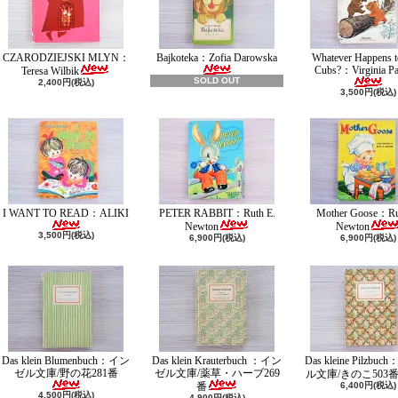
CZARODZIEJSKI MLYN：
Bajkoteka：Zofia Darowska
Whatever Happens t
Cubs?：Virginia Pa
Teresa Wilbik
SOLD OUT
2,400円(税込)
3,500円(税込)
I WANT TO READ：ALIKI
PETER RABBIT：Ruth E.
Mother Goose：Ru
Newton
Newton
3,500円(税込)
6,900円(税込)
6,900円(税込)
Das klein Blumenbuch：イン
Das klein Krauterbuch ：イン
Das kleine Pilzbu
ゼル文庫/野の花281番
ゼル文庫/薬草・ハーブ269
ル文庫/きのこ503
番
6,400円(税込)
4,500円(税込)
4,900円(税込)