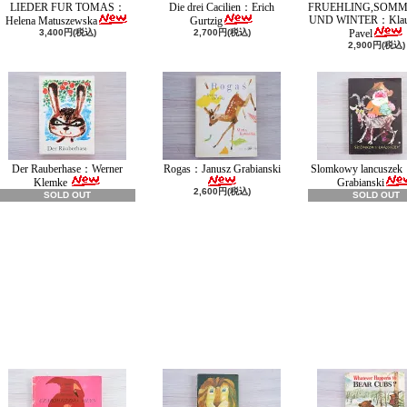
LIEDER FUR TOMAS：
Die drei Cacilien：Erich
FRUEHLING,SOMM
UND WINTER：Klaus
Helena Matuszewska
Gurtzig
3,400円(税込)
2,700円(税込)
Pavel
2,900円(税込)
Der Rauberhase：Werner
Rogas：Janusz Grabianski
Slomkowy lancuszek
Klemke
Grabianski
2,600円(税込)
SOLD OUT
SOLD OUT