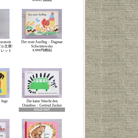
ucassin
Der erste Ausflug：Dagmar
ンゼル文庫/
Schwintowsky
コレット
3,500円(税込)
Inge
Die katze Wascht den
Omnibus：Gertrud Zucker
SOLD OUT