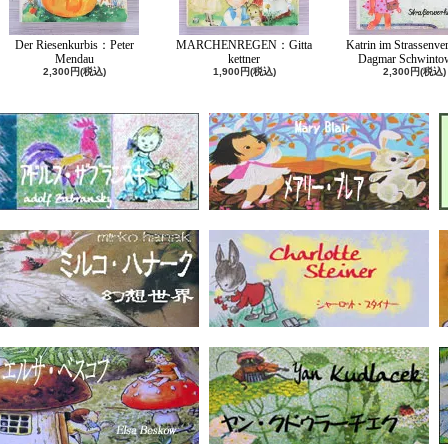
Der Riesenkurbis：Peter
MARCHENREGEN：Gitta
Katrin im Strassenv
Mendau
kettner
Dagmar Schwinto
2,300円(税込)
1,900円(税込)
2,300円(税込)