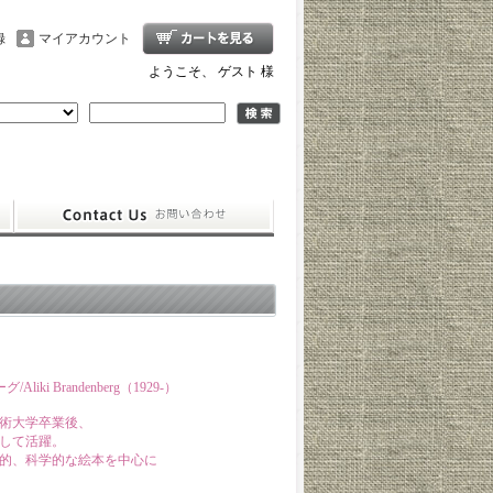
録
マイアカウント
ようこそ、 ゲスト 様
ki Brandenberg（1929-）
術大学卒業後、
して活躍。
的、科学的な絵本を中心に