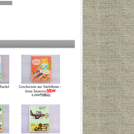
Rachel
Geschwister aus Stiefelheim：
Irena Tarasova
3,200円(税込)