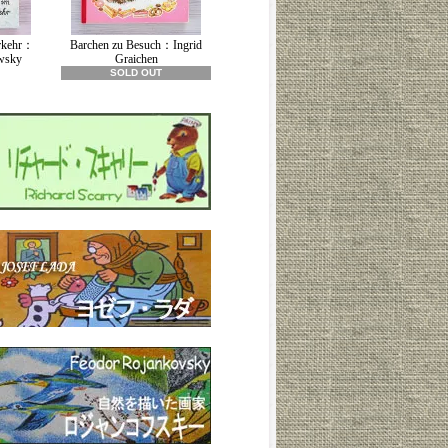
erkehr：
Barchen zu Besuch：Ingrid
wsky
Graichen
SOLD OUT