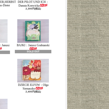
ER,HERBST
DER PILOT UND ICH：
-Dieter
Danuta Konwicka
2,300円(税込)
：Janusz
BAJKI：Janusz Grabianski
SOLD OUT
DZIECIE ELFOW：Olga
Siemaszko
2,400円(税込)