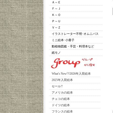
Ａ～Ｅ
Ｆ～Ｊ
Ｋ～Ｏ
Ｐ～Ｕ
Ｖ～Ｚ
イラストレーター不明･オムニバス
ミニ絵本･小冊子
動植物図鑑・手芸・料理本など
紙モノ
What’s New!?/2026年入荷絵本
2025年入荷絵本
セール!!
アメリカの絵本
チェコの絵本
ドイツの絵本
フランスの絵本