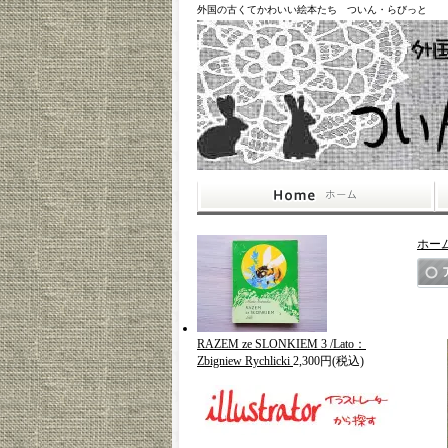
外国の古くてかわいい絵本たち ついん・らびっと
ホー
RAZEM ze SLONKIEM 3 /Lato：
Zbigniew Rychlicki
2,300円(税込)