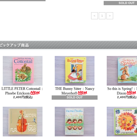
SOLD OUT
<
1
>
LITTLE PETER Cottontail：
THE Bunny Sitter：Nancy
So this is Spring!：
Phoebe Erickson
Meyerhoff
Dixon
2,400円(税込)
2,400円(税込)
SOLD OUT