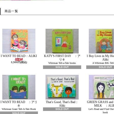
商品一覧
I WANT TO READ：ALIKI
KATY'S FIRST DAY ：ア
1 Boy Lives in My 
リキ
Aliki
3,500円(税込)
Whitman Tell-a-Tale books
A Whitman BIG Tell-
SOLD OUT
SOLD OUT
I WANT TO READ ：アリ
That’s Good, That’s Bad：
GREEN GRASS and
キ
Aliki
MILK ：ALI
Whitman Giant Tell-A-Tale Book
SOLD OUT
Let's Read and Find Out
book
SOLD OUT