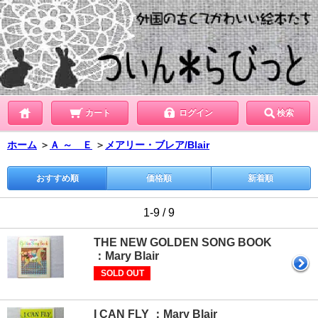
カート
ログイン
検索
ホーム
＞
Ａ ～ Ｅ
＞
メアリー・ブレア/Blair
おすすめ順
価格順
新着順
1-9 / 9
THE NEW GOLDEN SONG BOOK
：Mary Blair
SOLD OUT
I CAN FLY ：Mary Blair