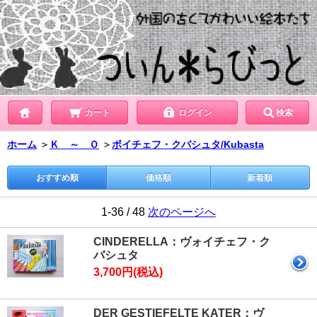
カート
ログイン
検索
ホーム
＞
Ｋ ～ Ｏ
＞
ボイチェフ・クバシュタ/Kubasta
おすすめ順
価格順
新着順
1-36 / 48
次のページへ
CINDERELLA：ヴォイチェフ・ク
バシュタ
3,700円(税込)
DER GESTIEFELTE KATER：ヴ