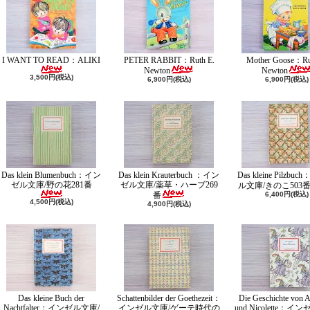
I WANT TO READ：ALIKI
PETER RABBIT：Ruth E.
Mother Goose：Ru
Newton
Newton
3,500円(税込)
6,900円(税込)
6,900円(税込)
Das klein Blumenbuch：イン
Das klein Krauterbuch ：イン
Das kleine Pilzbu
ゼル文庫/野の花281番
ゼル文庫/薬草・ハーブ269
ル文庫/きのこ503
番
6,400円(税込)
4,500円(税込)
4,900円(税込)
Das kleine Buch der
Schattenbilder der Goethezeit：
Die Geschichte von A
Nachtfalter：インゼル文庫/
インゼル文庫/ゲーテ時代の
und Nicolette：イ