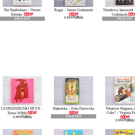
Der Rauberhase：Werner
Rogas：Janusz Grabianski
Slomkowy lancuszek
Klemke
Grabianski
2,600円(税込)
SOLD OUT
SOLD OUT
CZARODZIEJSKI MLYN：
Bajkoteka：Zofia Darowska
Whatever Happens t
Cubs?：Virginia Pa
Teresa Wilbik
SOLD OUT
2,400円(税込)
3,500円(税込)