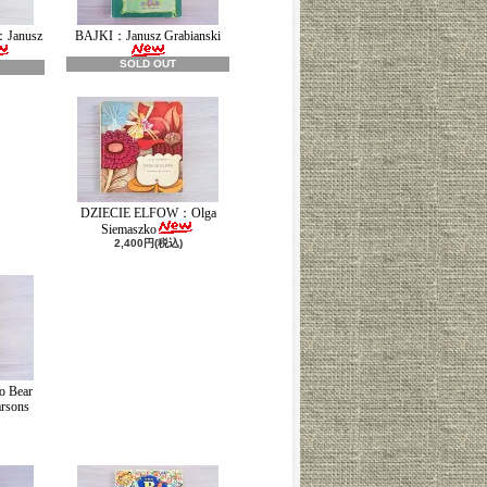
：Janusz
BAJKI：Janusz Grabianski
SOLD OUT
DZIECIE ELFOW：Olga
Siemaszko
2,400円(税込)
o Bear
rsons