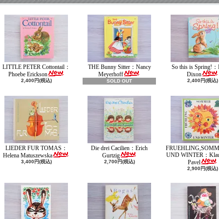
LITTLE PETER Cottontail：
THE Bunny Sitter：Nancy
So this is Spring!：
Phoebe Erickson
Meyerhoff
Dixon
2,400円(税込)
2,400円(税込)
SOLD OUT
LIEDER FUR TOMAS：
Die drei Cacilien：Erich
FRUEHLING,SOMM
UND WINTER：Klaus
Helena Matuszewska
Gurtzig
3,400円(税込)
2,700円(税込)
Pavel
2,900円(税込)