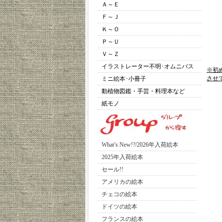
Ａ～Ｅ
Ｆ～Ｊ
Ｋ～Ｏ
Ｐ～Ｕ
Ｖ～Ｚ
イラストレーター不明･オムニバス
※初
させ
ミニ絵本･小冊子
動植物図鑑・手芸・料理本など
紙モノ
What’s New!?/2026年入荷絵本
2025年入荷絵本
セール!!
アメリカの絵本
チェコの絵本
ドイツの絵本
フランスの絵本