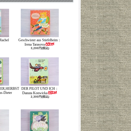
Rachel
Geschwister aus Stiefelheim：
Irena Tarasova
3,200円(税込)
ER,HERBST
DER PILOT UND ICH：
-Dieter
Danuta Konwicka
2,300円(税込)