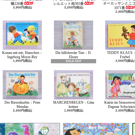
オーカッサンとニ
蛾226番
シルエット画565番
3,900円(税込)
3,200円(税込)
1071番
2,400円(税込)
Komm mit mir, Hanschen：
Die hilfsbereite Tine：D.
TEDDY KLAUS：
Ingeborg Meyer-Rey
Elsner
Friebel
1,900円(税込)
3,500円(税込)
SOLD OUT
Der Riesenkurbis：Peter
MARCHENREGEN：Gitta
Katrin im Strassenv
Mendau
kettner
Dagmar Schwinto
2,300円(税込)
1,900円(税込)
2,300円(税込)