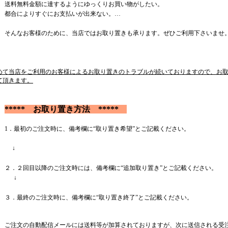
送料無料金額に達するようにゆっくりお買い物がしたい。
都合によりすぐにお支払いが出来ない。…
そんなお客様のために、当店ではお取り置きも承ります。ぜひご利用下さいませ
めて当店をご利用のお客様によるお取り置きのトラブルが続いておりますので、お
て頂きます。
***** お取り置き方法 *****
1．最初のご注文時に、備考欄に“取り置き希望”とご記載ください。
↓
２．２回目以降のご注文時には、備考欄に“追加取り置き”とご記載ください。
↓
３．最終のご注文時に、備考欄に“取り置き終了”とご記載ください。
ご注文の自動配信メールには送料等が加算されておりますが、次に送信される受