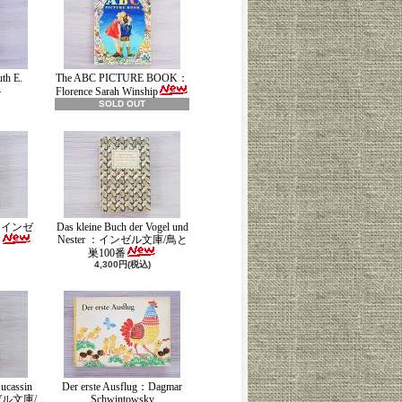
th E.
The ABC PICTURE BOOK：
Florence Sarah Winship
SOLD OUT
ch：インゼ
Das kleine Buch der Vogel und
Nester ：インゼル文庫/鳥と
番
巣100番
4,300円(税込)
ucassin
Der erste Ausflug：Dagmar
ンゼル文庫/
Schwintowsky