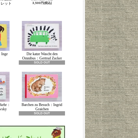
コレット
3,500円(税込)
Inge
Die katze Wascht den
Omnibus：Gertrud Zucker
SOLD OUT
erkehr：
Barchen zu Besuch：Ingrid
wsky
Graichen
SOLD OUT