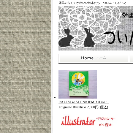
外国の古くてかわいい絵本たち ついん・らびっと
RAZEM ze SLONKIEM 3 /Lato：
Zbigniew Rychlicki
2,300円(税込)