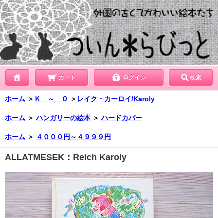
カート
ログイン
検索
ホーム
＞
Ｋ ～ Ｏ
＞
レイク・カーロイ/Karoly
ホーム
＞
ハンガリーの絵本
＞
ハードカバー
ホーム
＞
４０００円～４９９９円
ALLATMESEK：Reich Karoly