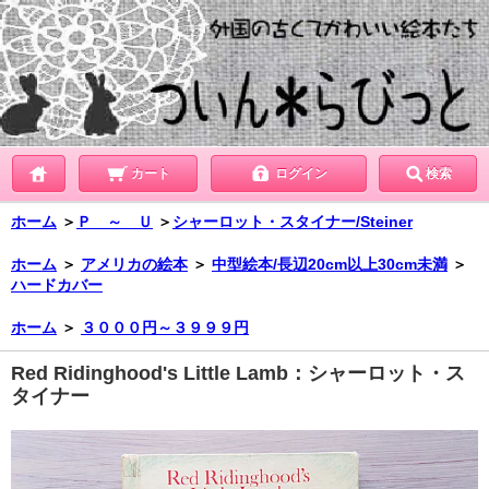
カート
ログイン
検索
ホーム
＞
Ｐ ～ Ｕ
＞
シャーロット・スタイナー/Steiner
ホーム
＞
アメリカの絵本
＞
中型絵本/長辺20cm以上30cm未満
＞
ハードカバー
ホーム
＞
３０００円～３９９９円
Red Ridinghood's Little Lamb：シャーロット・ス
タイナー