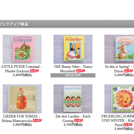
LITTLE PETER Cottontail：
THE Bunny Sitter：Nancy
So this is Spring!：
Phoebe Erickson
Meyerhoff
Dixon
2,400円(税込)
2,400円(税込)
SOLD OUT
LIEDER FUR TOMAS：
Die drei Cacilien：Erich
FRUEHLING,SOMM
UND WINTER：Klaus
Helena Matuszewska
Gurtzig
3,400円(税込)
2,700円(税込)
Pavel
2,900円(税込)