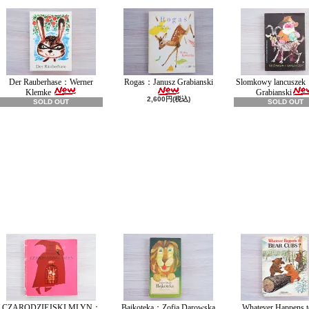
Der Rauberhase：Werner
Rogas：Janusz Grabianski
Slomkowy lancuszek
Klemke
Grabianski
2,600円(税込)
SOLD OUT
SOLD OUT
CZARODZIEJSKI MLYN：
Bajkoteka：Zofia Darowska
Whatever Happens t