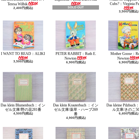
Cubs?：Virginia Pa
Teresa Wilbik
SOLD OUT
2,400円(税込)
3,500円(税込)
I WANT TO READ：ALIKI
PETER RABBIT：Ruth E.
Mother Goose：Ru
Newton
Newton
3,500円(税込)
6,900円(税込)
6,900円(税込)
Das klein Blumenbuch：イン
Das klein Krauterbuch ：イン
Das kleine Pilzbu
ゼル文庫/野の花281番
ゼル文庫/薬草・ハーブ269
ル文庫/きのこ50
4,500円(税込)
番
6,400円(税込)
4,900円(税込)