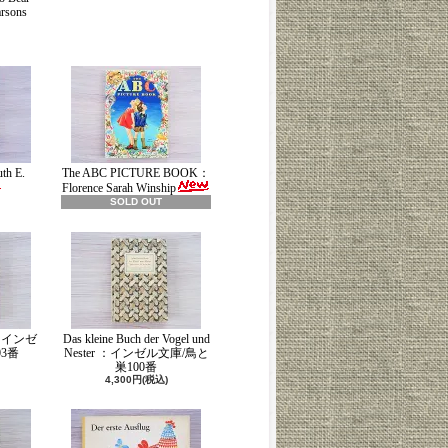
rsons
th E.
The ABC PICTURE BOOK：
Florence Sarah Winship
SOLD OUT
ch：インゼ
Das kleine Buch der Vogel und
3番
Nester ：インゼル文庫/鳥と
巣100番
4,300円(税込)