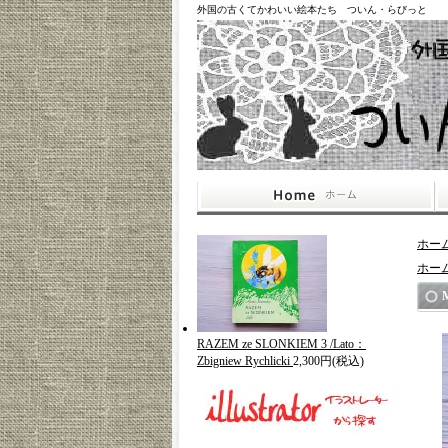
外国の古くてかわいい絵本たち ついん・らびっと
ホー
ホー
RAZEM ze SLONKIEM 3 /Lato：
Zbigniew Rychlicki
2,300円(税込)