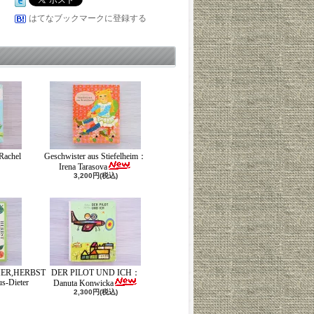
はてなブックマークに登録する
Rachel
Geschwister aus Stiefelheim：
Irena Tarasova
3,200円(税込)
ER,HERBST
DER PILOT UND ICH：
-Dieter
Danuta Konwicka
2,300円(税込)