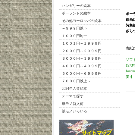
ハンガリーの絵本
ポーランドの絵本
ポー
線画
その他ヨーロッパの絵本
詩集
～９９９円以下
ざら
１０００円均一
１００１円～１９９９円
表紙
２０００円～２９９９円
３０００円～３９９９円
ソフ
19
４０００円～４９９９円
Joann
５０００円～６９９９円
実寸 約
７０００円以上～
2024年入荷絵本
テーマで探す
紙モノ新入荷
紙モノいろいろ