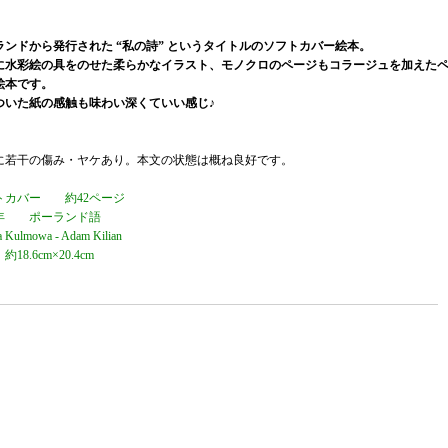
ランドから発行された “私の詩” というタイトルのソフトカバー絵本。
に水彩絵の具をのせた柔らかなイラスト、モノクロのページもコラージュを加えた
絵本です。
ついた紙の感触も味わい深くていい感じ♪
に若干の傷み・ヤケあり。本文の状態は概ね良好です。
トカバー 約42ページ
73年 ポーランド語
a Kulmowa - Adam Kilian
18.6cm×20.4cm