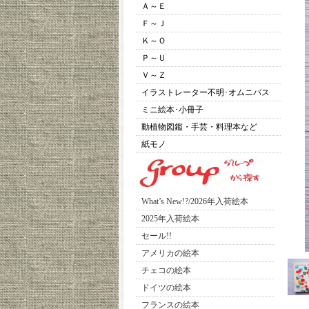
Ａ～Ｅ
Ｆ～Ｊ
Ｋ～Ｏ
Ｐ～Ｕ
Ｖ～Ｚ
イラストレーター不明･オムニバス
ミニ絵本･小冊子
動植物図鑑・手芸・料理本など
紙モノ
What’s New!?/2026年入荷絵本
2025年入荷絵本
セール!!
アメリカの絵本
チェコの絵本
ドイツの絵本
フランスの絵本