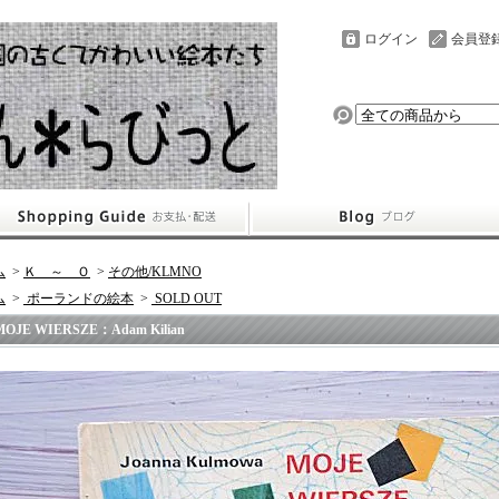
ログイン
会員登
ム
>
Ｋ ～ Ｏ
>
その他/KLMNO
ム
>
ポーランドの絵本
>
SOLD OUT
MOJE WIERSZE：Adam Kilian