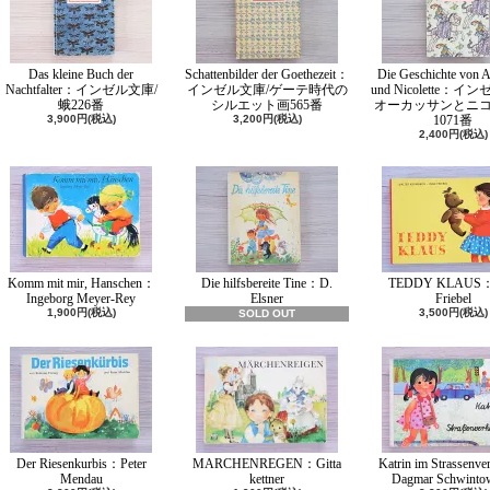
Das kleine Buch der
Schattenbilder der Goethezeit：
Die Geschichte von A
Nachtfalter：インゼル文庫/
インゼル文庫/ゲーテ時代の
und Nicolette：イ
蛾226番
シルエット画565番
オーカッサンとニ
3,900円(税込)
3,200円(税込)
1071番
2,400円(税込)
Komm mit mir, Hanschen：
Die hilfsbereite Tine：D.
TEDDY KLAUS：
Ingeborg Meyer-Rey
Elsner
Friebel
1,900円(税込)
3,500円(税込)
SOLD OUT
Der Riesenkurbis：Peter
MARCHENREGEN：Gitta
Katrin im Strassenv
Mendau
kettner
Dagmar Schwinto