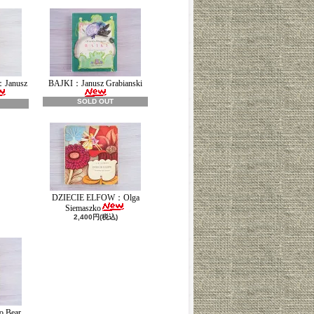
：Janusz
BAJKI：Janusz Grabianski
SOLD OUT
DZIECIE ELFOW：Olga
Siemaszko
2,400円(税込)
o Bear