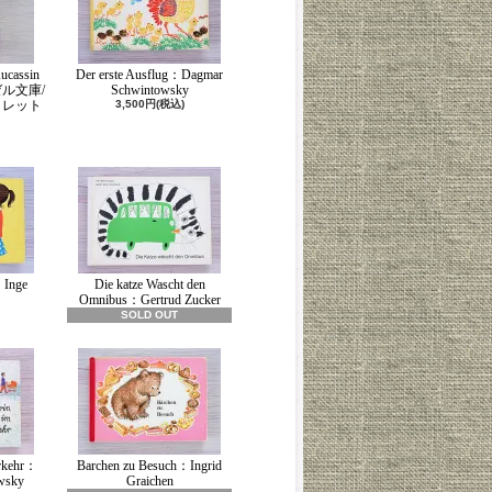
ucassin
Der erste Ausflug：Dagmar
ンゼル文庫/
Schwintowsky
コレット
3,500円(税込)
Inge
Die katze Wascht den
Omnibus：Gertrud Zucker
SOLD OUT
erkehr：
Barchen zu Besuch：Ingrid
wsky
Graichen