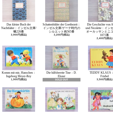
Das kleine Buch der
Schattenbilder der Goethezeit：
Die Geschichte von A
Nachtfalter：インゼル文庫/
インゼル文庫/ゲーテ時代の
und Nicolette：イ
蛾226番
シルエット画565番
オーカッサンとニ
3,900円(税込)
3,200円(税込)
1071番
2,400円(税込)
Komm mit mir, Hanschen：
Die hilfsbereite Tine：D.
TEDDY KLAUS：
Ingeborg Meyer-Rey
Elsner
Friebel
1,900円(税込)
3,500円(税込)
SOLD OUT