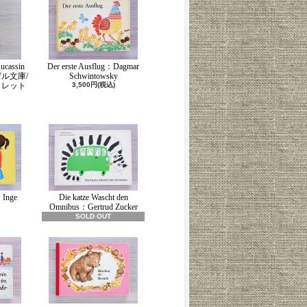
ucassin
Der erste Ausflug：Dagmar
ンゼル文庫/
Schwintowsky
コレット
3,500円(税込)
Inge
Die katze Wascht den
Omnibus：Gertrud Zucker
SOLD OUT