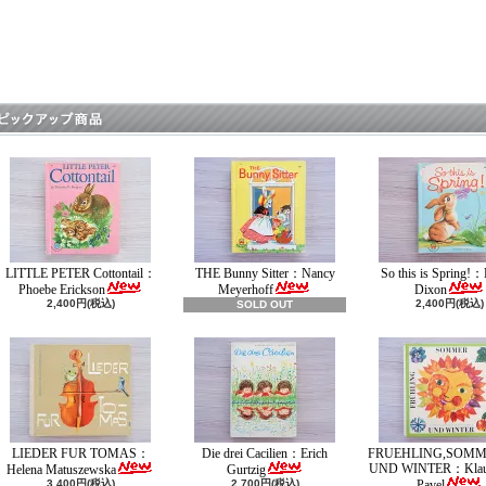
LITTLE PETER Cottontail：
THE Bunny Sitter：Nancy
So this is Spring!：
Phoebe Erickson
Meyerhoff
Dixon
2,400円(税込)
2,400円(税込)
SOLD OUT
LIEDER FUR TOMAS：
Die drei Cacilien：Erich
FRUEHLING,SOMM
UND WINTER：Klaus
Helena Matuszewska
Gurtzig
3,400円(税込)
2,700円(税込)
Pavel