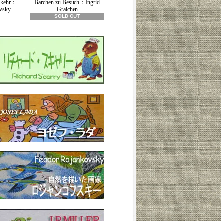
erkehr：
Barchen zu Besuch：Ingrid
wsky
Graichen
SOLD OUT