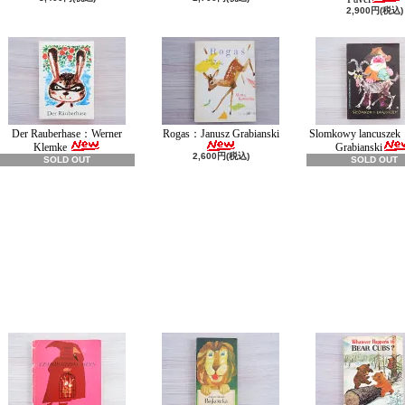
2,900円(税込)
Der Rauberhase：Werner
Rogas：Janusz Grabianski
Slomkowy lancuszek
Klemke
Grabianski
2,600円(税込)
SOLD OUT
SOLD OUT