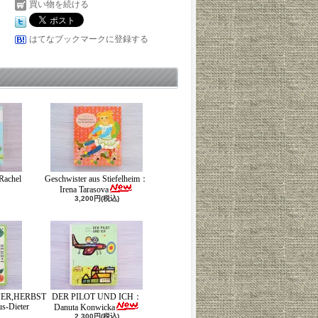
買い物を続ける
はてなブックマークに登録する
Rachel
Geschwister aus Stiefelheim：
Irena Tarasova
3,200円(税込)
ER,HERBST
DER PILOT UND ICH：
-Dieter
Danuta Konwicka
2,300円(税込)