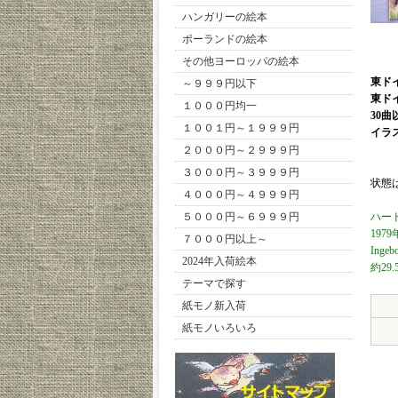
ハンガリーの絵本
ポーランドの絵本
その他ヨーロッパの絵本
東ド
～９９９円以下
東ド
１０００円均一
30
１００１円～１９９９円
イラ
２０００円～２９９９円
３０００円～３９９９円
状態
４０００円～４９９９円
５０００円～６９９９円
ハー
19
７０００円以上～
Ingeb
2024年入荷絵本
約29.
テーマで探す
紙モノ新入荷
紙モノいろいろ