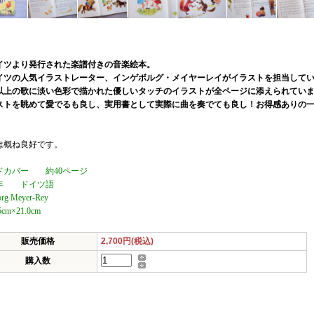
イツより発行された楽譜付きの音楽絵本。
イツの人気イラストレーター、インゲボルグ・メイヤーレイがイラストを担当して
曲以上の歌に淡い色彩で描かれた優しいタッチのイラストが全ページに添えられてい
ストを眺めて愛でるも良し、実用書として実際に曲を奏でても良し！お得感ありの
は概ね良好です。
ドカバー 約40ページ
79年 ドイツ語
org Meyer-Rey
5cm×21.0cm
販売価格
2,700円(税込)
購入数