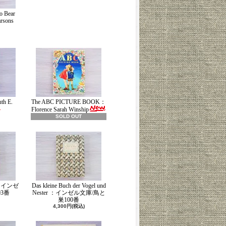
o Bear
rsons
th E.
The ABC PICTURE BOOK：
Florence Sarah Winship
SOLD OUT
ch：インゼ
Das kleine Buch der Vogel und
3番
Nester ：インゼル文庫/鳥と
巣100番
4,300円(税込)