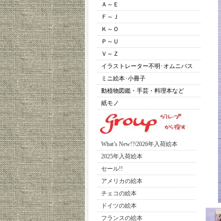
Ａ～Ｅ
Ｆ～Ｊ
Ｋ～Ｏ
Ｐ～Ｕ
Ｖ～Ｚ
イラストレーター不明･オムニバス
ミニ絵本･小冊子
動植物図鑑・手芸・料理本など
紙モノ
What’s New!?/2026年入荷絵本
2025年入荷絵本
セール!!
アメリカの絵本
チェコの絵本
ドイツの絵本
フランスの絵本