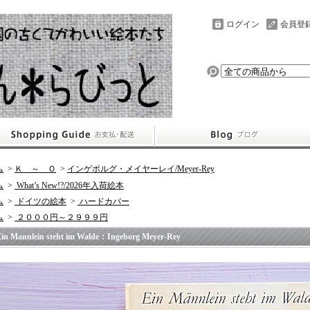
ログイン
会員登
ム
>
Ｋ ～ Ｏ
>
インゲボルグ・メイヤーレイ/Meyer-Rey
ム
>
What’s New!?/2026年入荷絵本
ム
>
ドイツの絵本
>
ハードカバー
ム
>
２０００円～２９９９円
in Mannlein steht im Walde：Ingeborg Meyer-Rey