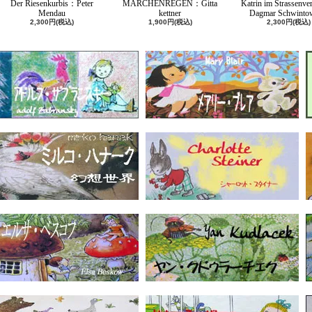
Der Riesenkurbis：Peter
MARCHENREGEN：Gitta
Katrin im Strassenv
Mendau
kettner
Dagmar Schwinto
2,300円(税込)
1,900円(税込)
2,300円(税込)