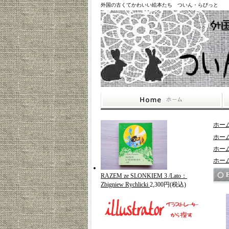
外国の古くてかわいい絵本たち ついん・らびっと
ホー
ホー
ホー
ホー
E
RAZEM ze SLONKIEM 3 /Lato：
Zbigniew Rychlicki
2,300円(税込)