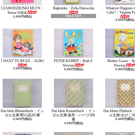
CZARODZIEJSKI MLYN：
Bajkoteka：Zofia Darowska
Whatever Happens t
Cubs?：Virginia Pa
Teresa Wilbik
SOLD OUT
2,400円(税込)
3,500円(税込)
I WANT TO READ：ALIKI
PETER RABBIT：Ruth E.
Mother Goose：Ru
Newton
Newton
3,500円(税込)
6,900円(税込)
6,900円(税込)
Das klein Blumenbuch：イン
Das klein Krauterbuch ：イン
Das kleine Pilzbu
ゼル文庫/野の花281番
ゼル文庫/薬草・ハーブ269
ル文庫/きのこ50
4,500円(税込)
番
6,400円(税込)
4,900円(税込)