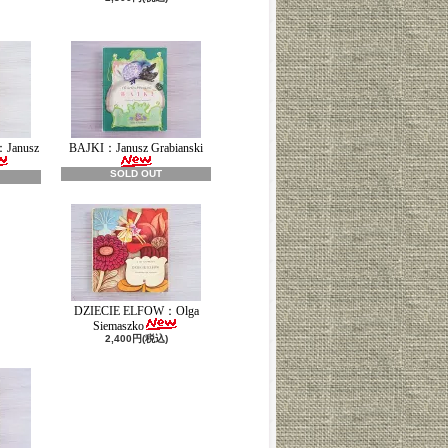
：Janusz
BAJKI：Janusz Grabianski
SOLD OUT
DZIECIE ELFOW：Olga
Siemaszko
2,400円(税込)