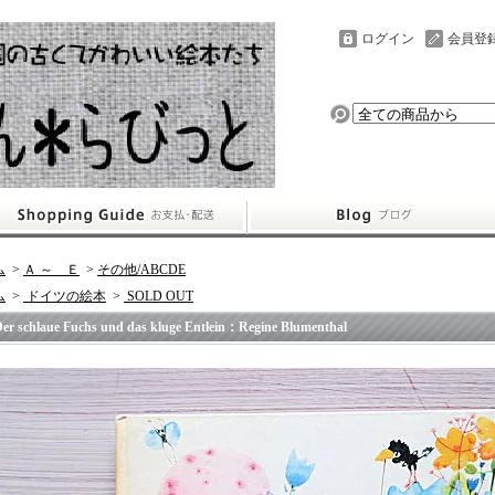
ログイン
会員登
ム
>
Ａ ～ Ｅ
>
その他/ABCDE
ム
>
ドイツの絵本
>
SOLD OUT
er schlaue Fuchs und das kluge Entlein：Regine Blumenthal