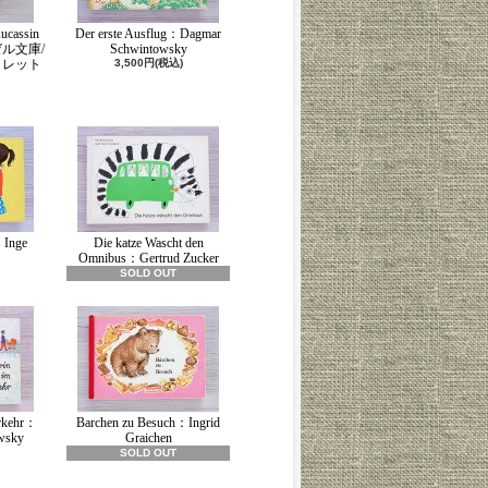
ucassin
Der erste Ausflug：Dagmar
ンゼル文庫/
Schwintowsky
コレット
3,500円(税込)
Inge
Die katze Wascht den
Omnibus：Gertrud Zucker
SOLD OUT
erkehr：
Barchen zu Besuch：Ingrid
wsky
Graichen
SOLD OUT