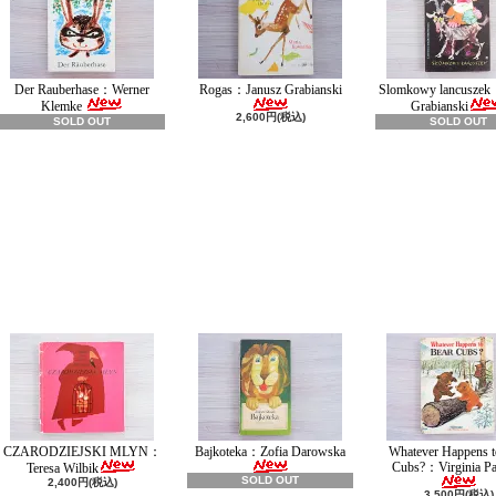
Der Rauberhase：Werner
Rogas：Janusz Grabianski
Slomkowy lancuszek
Klemke
Grabianski
2,600円(税込)
SOLD OUT
SOLD OUT
CZARODZIEJSKI MLYN：
Bajkoteka：Zofia Darowska
Whatever Happens t
Cubs?：Virginia Pa
Teresa Wilbik
SOLD OUT
2,400円(税込)
3,500円(税込)