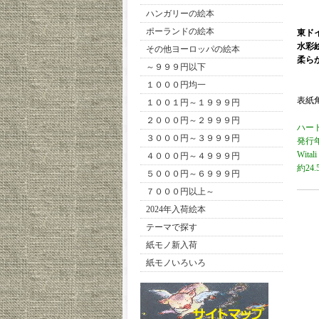
ハンガリーの絵本
ポーランドの絵本
東ド
水彩
その他ヨーロッパの絵本
柔ら
～９９９円以下
１０００円均一
表紙
１００１円～１９９９円
２０００円～２９９９円
ハー
３０００円～３９９９円
発行
Witali
４０００円～４９９９円
約24.
５０００円～６９９９円
７０００円以上～
2024年入荷絵本
テーマで探す
紙モノ新入荷
紙モノいろいろ