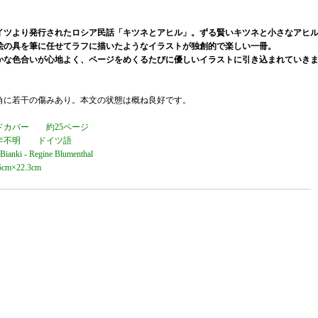
イツより発行されたロシア民話「キツネとアヒル」。ずる賢いキツネと小さなアヒ
絵の具を筆に任せてラフに描いたようなイラストが独創的で楽しい一冊。
かな色合いが心地よく、ページをめくるたびに優しいイラストに引き込まれていき
角に若干の傷みあり。本文の状態は概ね良好です。
ドカバー 約25ページ
年不明 ドイツ語
 Bianki - Regine Blumenthal
5cm×22.3cm