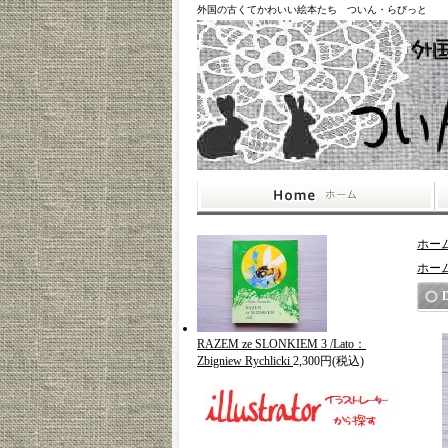
外国の古くてかわいい絵本たち ついん・らびっと
ホー
ホー
D
RAZEM ze SLONKIEM 3 /Lato：
Zbigniew Rychlicki
2,300円(税込)