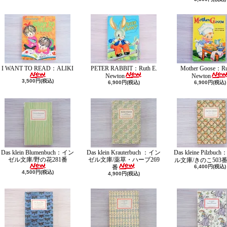
I WANT TO READ：ALIKI
PETER RABBIT：Ruth E.
Mother Goose：Ru
Newton
Newton
3,500円(税込)
6,900円(税込)
6,900円(税込)
Das klein Blumenbuch：イン
Das klein Krauterbuch ：イン
Das kleine Pilzbu
ゼル文庫/野の花281番
ゼル文庫/薬草・ハーブ269
ル文庫/きのこ503
番
6,400円(税込)
4,500円(税込)
4,900円(税込)