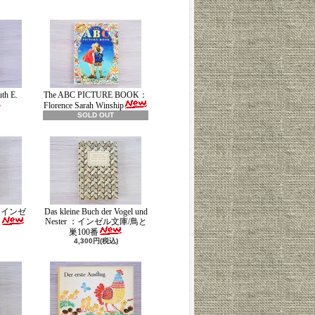
th E.
The ABC PICTURE BOOK：
Florence Sarah Winship
SOLD OUT
ch：インゼ
Das kleine Buch der Vogel und
Nester ：インゼル文庫/鳥と
番
巣100番
4,300円(税込)