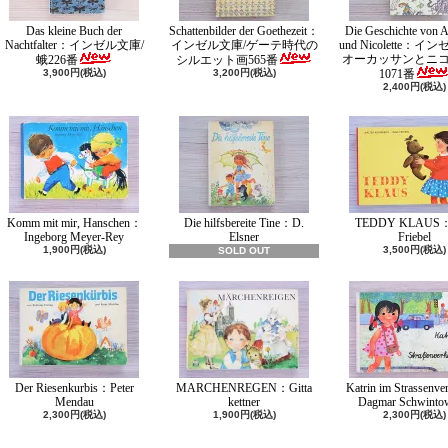
Das kleine Buch der
Schattenbilder der Goethezeit：
Die Geschichte von A
Nachtfalter：インゼル文庫/
インゼル文庫/ゲーテ時代の
und Nicolette：イ
オーカッサンとニ
蛾226番
シルエット画565番
3,900円(税込)
3,200円(税込)
1071番
2,400円(税込)
Komm mit mir, Hanschen：
Die hilfsbereite Tine：D.
TEDDY KLAUS：
Ingeborg Meyer-Rey
Elsner
Friebel
1,900円(税込)
3,500円(税込)
SOLD OUT
Der Riesenkurbis：Peter
MARCHENREGEN：Gitta
Katrin im Strassenv
Mendau
kettner
Dagmar Schwinto
2,300円(税込)
1,900円(税込)
2,300円(税込)