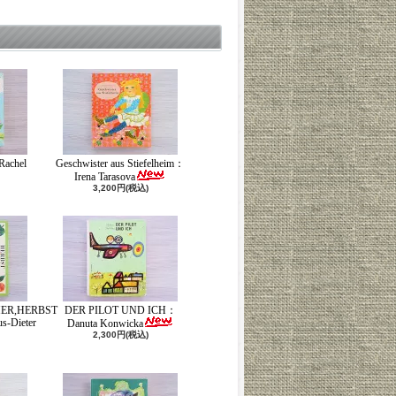
Rachel
Geschwister aus Stiefelheim：
Irena Tarasova
3,200円(税込)
ER,HERBST
DER PILOT UND ICH：
-Dieter
Danuta Konwicka
2,300円(税込)