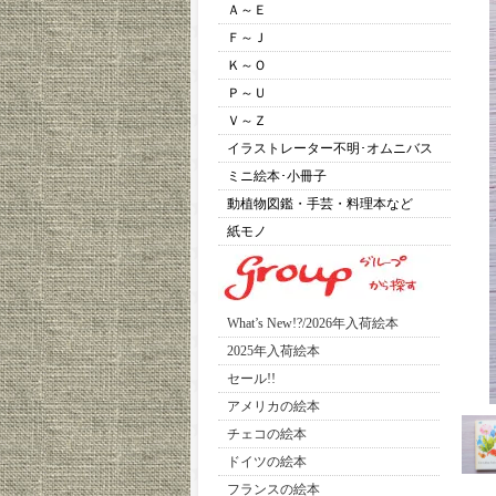
Ａ～Ｅ
Ｆ～Ｊ
Ｋ～Ｏ
Ｐ～Ｕ
Ｖ～Ｚ
イラストレーター不明･オムニバス
ミニ絵本･小冊子
動植物図鑑・手芸・料理本など
紙モノ
What’s New!?/2026年入荷絵本
2025年入荷絵本
セール!!
アメリカの絵本
チェコの絵本
ドイツの絵本
フランスの絵本