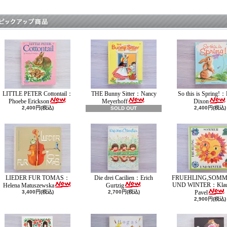
LITTLE PETER Cottontail：
THE Bunny Sitter：Nancy
So this is Spring!：
Phoebe Erickson
Meyerhoff
Dixon
2,400円(税込)
2,400円(税込)
SOLD OUT
LIEDER FUR TOMAS：
Die drei Cacilien：Erich
FRUEHLING,SOMM
UND WINTER：Klaus
Helena Matuszewska
Gurtzig
3,400円(税込)
2,700円(税込)
Pavel
2,900円(税込)