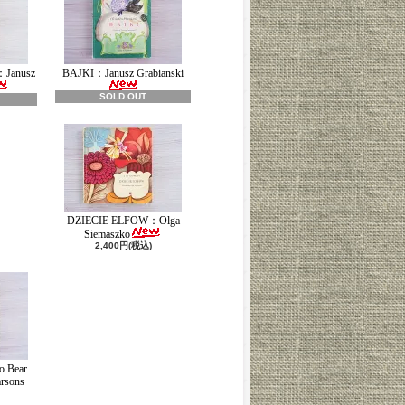
：Janusz
BAJKI：Janusz Grabianski
SOLD OUT
DZIECIE ELFOW：Olga
Siemaszko
2,400円(税込)
o Bear
rsons